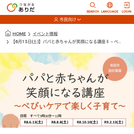
本文に移動
選択すると言語
SEARCH
LANGUAGE
LOGIN
市民向け
選択すると利用者の切替が発生します
本文の始まり
HOME
イベント情報
【6月13日(土)】パパと赤ちゃんが笑顔になる講座🍼～べびぃケアで楽しく子育て～