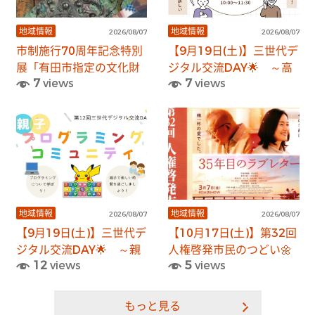
地域情報
地域情報
2026/08/07
2026/08/07
市制施行70周年記念特別
【9月19日(土)】三世代デ
展「有田市指定の文化財
ジタル交流DAY🌟 ～高
7
views
7
views
―未来へ伝える宝たち
齢者の方向けスマホ教室
―」
🔰～
地域情報
地域情報
2026/08/07
2026/08/07
【9月19日(土)】三世代デ
【10月17日(土)】第32回
ジタル交流DAY🌟 ～親
人権啓発市民のつどい🌼
12
views
5
views
子向けプログラミングコ
ミュニティ～
もっと見る