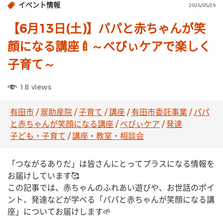
イベント情報
2026/05/29
【6月13日(土)】パパと赤ちゃんが笑
顔になる講座🍼～べびぃケアで楽しく
子育て～
18
views
有田市
/
翠助産院
/
子育て
/
講座
/
有田市委託事業
/
パパ
と赤ちゃんが笑顔になる講座
/
べびぃケア
/
発達
子ども・子育て
/
講座・教室・相談会
「つながるありだ」は皆さんにとってプラスになる情報を
お届けしています🥰
この記事では、赤ちゃんのふれあい遊びや、お世話のポイ
ント、発達などが学べる「パパと赤ちゃんが笑顔になる講
座」についてお届けします🌱