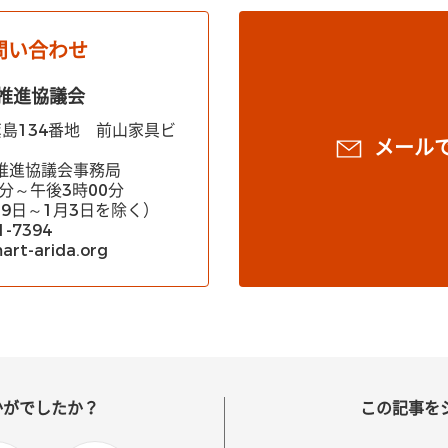
問い合わせ
推進協議会
市箕島134番地 前山家具ビ
メール
推進協議会事務局
分～午後3時00分
9日～1月3日を除く）
1-7394
rt-arida.org
かがでしたか？
この記事を