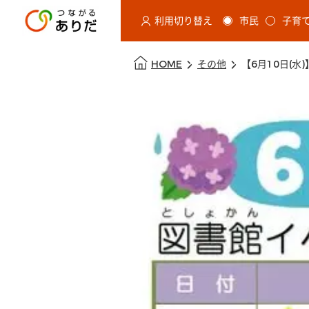
利用切り替え
市民
子育
選択すると利用者の切替が発生し
本文の始まり
HOME
その他
【6月10日(水