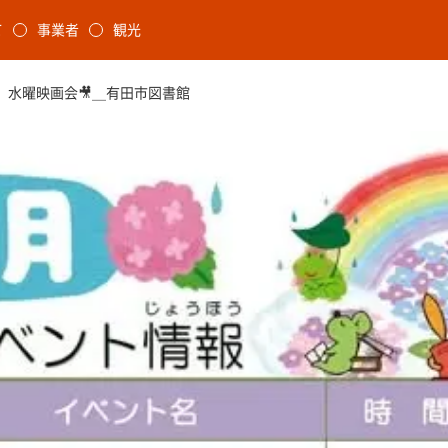
本文に移動
て
事業者
観光
ます
)】水曜映画会🎥＿有田市図書館