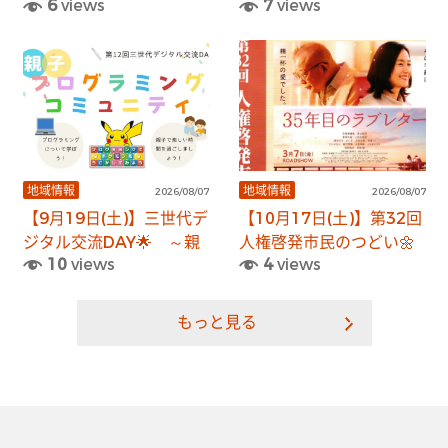
6
views
7
views
―未来へ伝える宝たち
齢者の方向けスマホ教室
―」
🔰～
地域情報
地域情報
2026/08/07
2026/08/07
【9月19日(土)】三世代デ
【10月17日(土)】第32回
ジタル交流DAY🌟 ～親
人権啓発市民のつどい🌼
10
views
4
views
子向けプログラミングコ
ミュニティ～
もっと見る