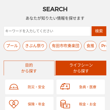
SEARCH
あなたが知りたい情報を探せます
検索
プール
きぶん祭り
有田市吹奏楽団
食推
Pre
目的
ライフシーン
から探す
から探す
防災・安全
急病・医療
保険・年金
税金・お金