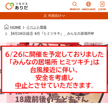
本文に移動
選択すると言語
SEARCH
LANGUAGE
LOGIN
市民向け
選択すると利用者の切替が発生します
本文の始まり
HOME
イベント情報
【6月26日(金)】6月「ヒミツキチ」＿みんなの居場所🐼