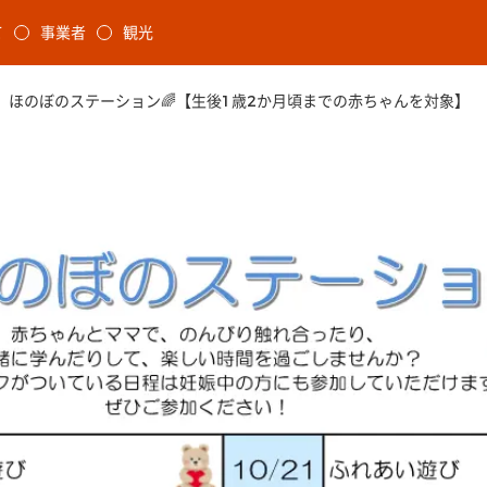
本文に移動
て
事業者
観光
ます
水)】ほのぼのステーション🌈【生後1歳2か月頃までの赤ちゃんを対象】