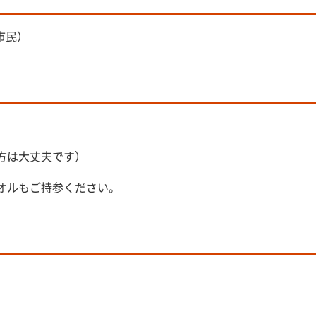
市民）
方は大丈夫です）
オルもご持参ください。