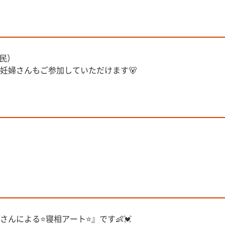
民）
妊婦さんもご参加していただけます🐻
んによる⭐寝相アート⭐』です👶💓