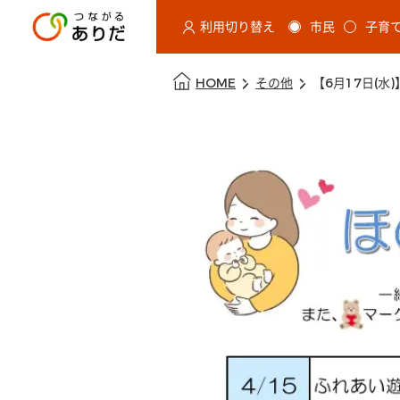
利用切り替え
市民
子育
選択すると利用者の切替が発生し
本文の始まり
HOME
その他
【6月17日(