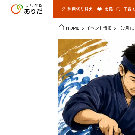
利用切り替え
市民
子育
選択すると利用者の切替が発生し
本文の始まり
HOME
イベント情報
【7月1