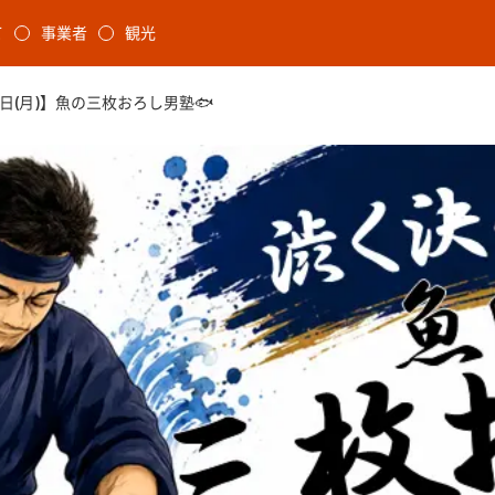
本文に移動
て
事業者
観光
ます
3日(月)】魚の三枚おろし男塾🐟