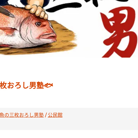
三枚おろし男塾🐟
魚の三枚おろし男塾
/
公民館