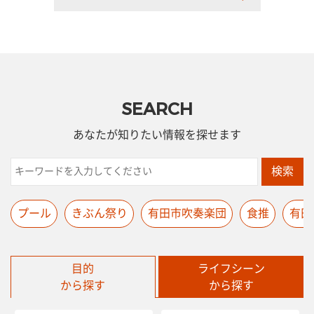
SEARCH
あなたが知りたい情報を探せます
検索
プール
きぶん祭り
有田市吹奏楽団
食推
有田
目的
ライフシーン
から探す
から探す