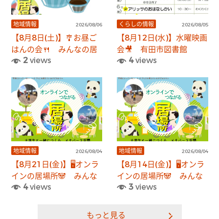
地域情報
くらしの情報
2026/08/06
2026/08/05
【8月8日(土)】🎐お昼ご
【8月12日(水)】水曜映画
はんの会🍴＿みんなの居
会🎥＿有田市図書館
2
views
4
views
場所
地域情報
地域情報
2026/08/04
2026/08/04
【8月21日(金)】🖥️オンラ
【8月14日(金)】🖥️オンラ
インの居場所🐼＿みんな
インの居場所🐼＿みんな
4
views
3
views
の居場所
の居場所
もっと見る