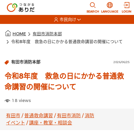
本文に移動
選択すると言語
SEARCH
LANGUAGE
LOGIN
市民向け
選択すると利用者の切替が発生します
本文の始まり
HOME
有田市消防本部
令和8年度 救急の日にかかる普通救命講習の開催について
有田市消防本部
2026/06/25
令和8年度 救急の日にかかる普通救
命講習の開催について
18
views
有田市
/
普通救命講習
/
有田市消防
/
消防
イベント
/
講座・教室・相談会