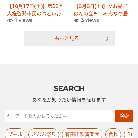
【10月17日(土)】第32回
【8月8日(土)】🎐お昼ご
人権啓発市民のつどい🌼
はんの会🍴＿みんなの居
1
views
3
views
場所
もっと見る
SEARCH
あなたが知りたい情報を探せます
検索
プール
きぶん祭り
有田市吹奏楽団
食推
Pre