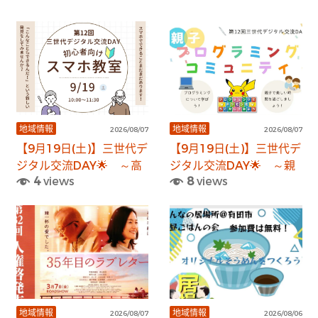
地域情報
地域情報
2026/08/07
2026/08/07
【9月19日(土)】三世代デ
【9月19日(土)】三世代デ
ジタル交流DAY🌟 ～高
ジタル交流DAY🌟 ～親
4
views
8
views
齢者の方向けスマホ教室
子向けプログラミングコ
🔰～
ミュニティ～
地域情報
地域情報
2026/08/07
2026/08/06